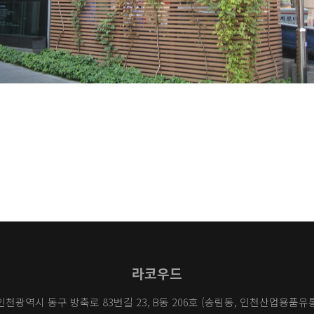
라코우드
 인천광역시 동구 방축로 83번길 23, B동 206호 (송림동, 인천산업용품유