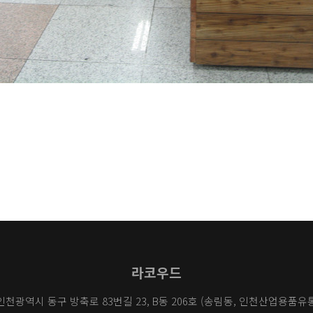
라코우드
 인천광역시 동구 방축로 83번길 23, B동 206호 (송림동, 인천산업용품유