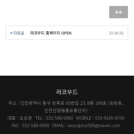
목록
다음글
라코우드 홈페이지 OPEN
23.06.01
라코우드
주소 : 인천광역시 동구 방축로 83번길 23, B동 206호 (송림동,
인천산업용품유통단지)
대표 : 오승관
TEL : 032-588-0060
MOBILE : 010-9145-8706
FAX : 032-588-0069
EMAIL : woodplus500@naver.com