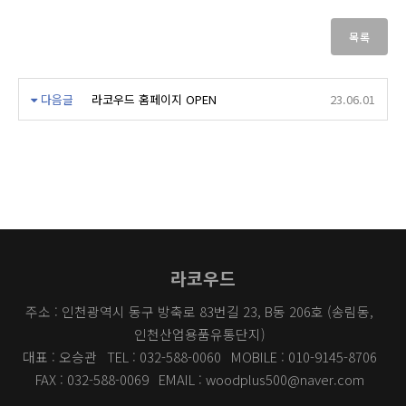
목록
다음글
라코우드 홈페이지 OPEN
23.06.01
라코우드
주소 : 인천광역시 동구 방축로 83번길 23, B동 206호 (송림동,
인천산업용품유통단지)
대표 : 오승관
TEL : 032-588-0060
MOBILE : 010-9145-8706
FAX : 032-588-0069
EMAIL : woodplus500@naver.com